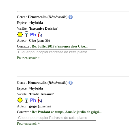
Genre :
Hemerocallis
(
Hémérocalle
)
Espèce :
×hybrida
Variété :
'Executive Decision'
Auteur :
Cloo
(zone 5b)
Contexte :
Re: Juillet 2017 s'annonce chez Cloo...
Pour en savoir +
Genre :
Hemerocallis
(
Hémérocalle
)
Espèce :
×hybrida
Variété :
'Exotic Treasure'
Auteur :
grigri
(zone 5a)
Contexte :
Re: Pendant ce temps, dans le jardin de grigri...
Pour en savoir +