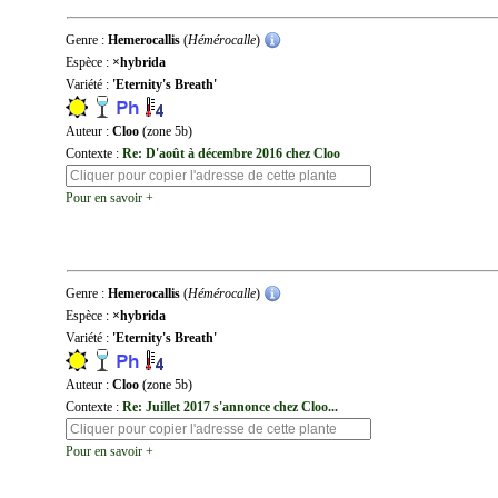
Genre :
Hemerocallis
(
Hémérocalle
)
Espèce :
×hybrida
Variété :
'Eternity's Breath'
Auteur :
Cloo
(zone 5b)
Contexte :
Re: D'août à décembre 2016 chez Cloo
Pour en savoir +
Genre :
Hemerocallis
(
Hémérocalle
)
Espèce :
×hybrida
Variété :
'Eternity's Breath'
Auteur :
Cloo
(zone 5b)
Contexte :
Re: Juillet 2017 s'annonce chez Cloo...
Pour en savoir +