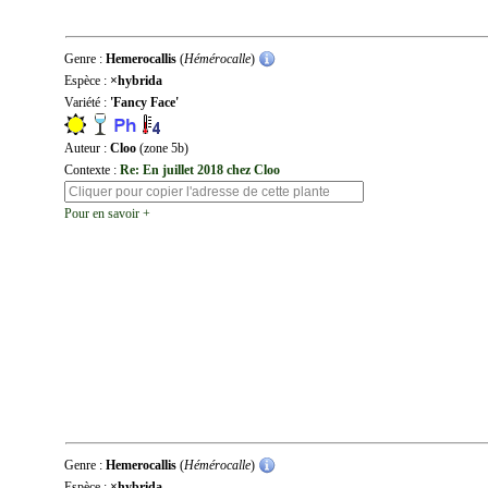
Genre :
Hemerocallis
(
Hémérocalle
)
Espèce :
×hybrida
Variété :
'Fancy Face'
Auteur :
Cloo
(zone 5b)
Contexte :
Re: En juillet 2018 chez Cloo
Pour en savoir +
Genre :
Hemerocallis
(
Hémérocalle
)
Espèce :
×hybrida