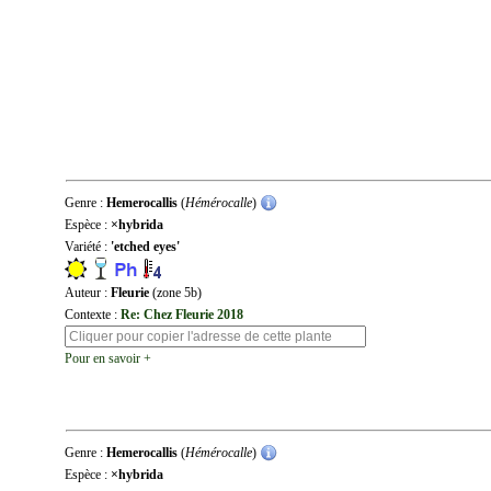
Genre :
Hemerocallis
(
Hémérocalle
)
Espèce :
×hybrida
Variété :
'etched eyes'
Auteur :
Fleurie
(zone 5b)
Contexte :
Re: Chez Fleurie 2018
Pour en savoir +
Genre :
Hemerocallis
(
Hémérocalle
)
Espèce :
×hybrida