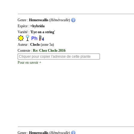
Genre :
Hemerocallis
(
Hémérocalle
)
Espèce :
×hybrida
Variété :
'Eye on a string'
Auteur :
Cloclo
(zone 5a)
Contexte :
Re: Chez Cloclo 2016
Pour en savoir +
Genre :
Hemerocallis
(
Hémérocalle
)