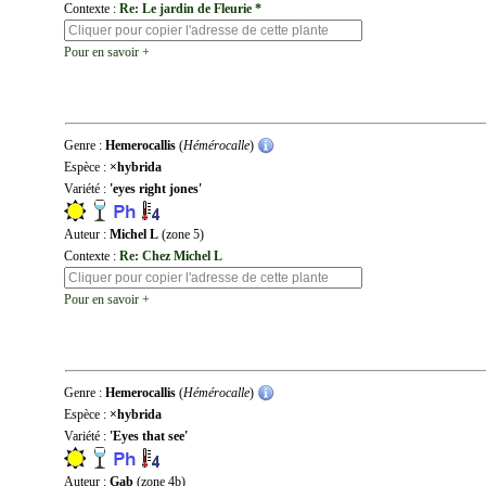
Contexte :
Re: Le jardin de Fleurie *
Pour en savoir +
Genre :
Hemerocallis
(
Hémérocalle
)
Espèce :
×hybrida
Variété :
'eyes right jones'
Auteur :
Michel L
(zone 5)
Contexte :
Re: Chez Michel L
Pour en savoir +
Genre :
Hemerocallis
(
Hémérocalle
)
Espèce :
×hybrida
Variété :
'Eyes that see'
Auteur :
Gab
(zone 4b)