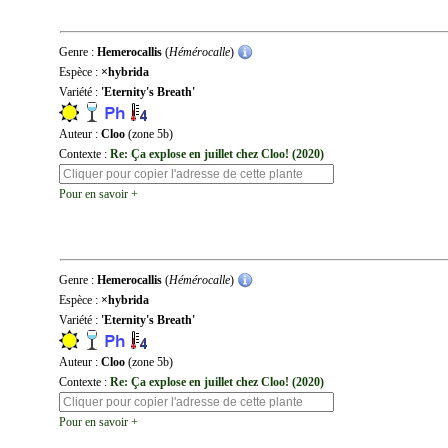
Genre :
Hemerocallis
(
Hémérocalle
)
Espèce :
×hybrida
Variété :
'Eternity's Breath'
Auteur :
Cloo
(zone 5b)
Contexte :
Re: Ça explose en juillet chez Cloo! (2020)
Pour en savoir +
Genre :
Hemerocallis
(
Hémérocalle
)
Espèce :
×hybrida
Variété :
'Eternity's Breath'
Auteur :
Cloo
(zone 5b)
Contexte :
Re: Ça explose en juillet chez Cloo! (2020)
Pour en savoir +