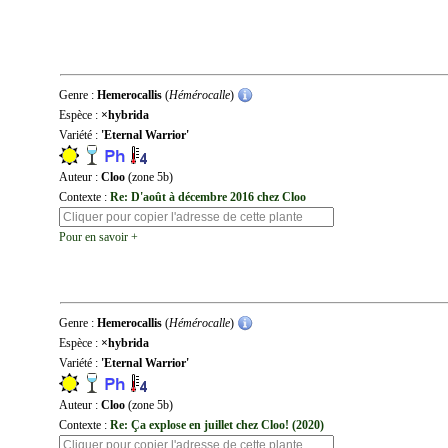
Genre :
Hemerocallis
(
Hémérocalle
)
Espèce :
×hybrida
Variété :
'Eternal Warrior'
Auteur :
Cloo
(zone 5b)
Contexte :
Re: D'août à décembre 2016 chez Cloo
Pour en savoir +
Genre :
Hemerocallis
(
Hémérocalle
)
Espèce :
×hybrida
Variété :
'Eternal Warrior'
Auteur :
Cloo
(zone 5b)
Contexte :
Re: Ça explose en juillet chez Cloo! (2020)