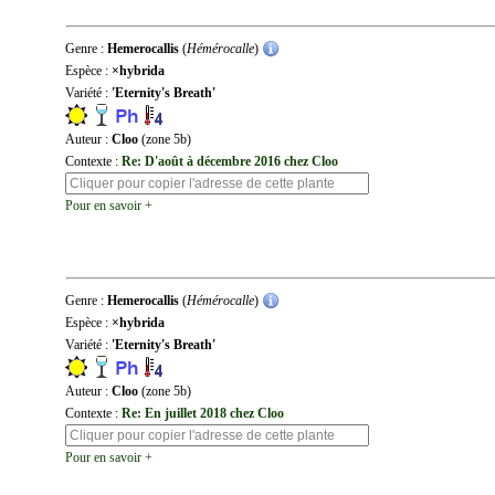
Genre :
Hemerocallis
(
Hémérocalle
)
Espèce :
×hybrida
Variété :
'Eternity's Breath'
Auteur :
Cloo
(zone 5b)
Contexte :
Re: D'août à décembre 2016 chez Cloo
Pour en savoir +
Genre :
Hemerocallis
(
Hémérocalle
)
Espèce :
×hybrida
Variété :
'Eternity's Breath'
Auteur :
Cloo
(zone 5b)
Contexte :
Re: En juillet 2018 chez Cloo
Pour en savoir +