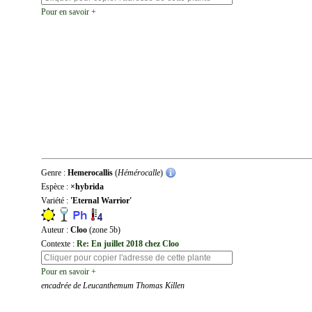
Pour en savoir +
Genre :
Hemerocallis
(
Hémérocalle
)
Espèce :
×hybrida
Variété :
'Eternal Warrior'
Auteur :
Cloo
(zone 5b)
Contexte :
Re: En juillet 2018 chez Cloo
Pour en savoir +
encadrée de Leucanthemum Thomas Killen