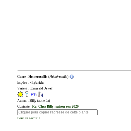
Genre :
Hemerocallis
(
Hémérocalle
)
Espèce :
×hybrida
Variété :
'Emerald Jewel'
Auteur :
Billy
(zone 5a)
Contexte :
Re: Chez Billy: saison zen 2020
Pour en savoir +