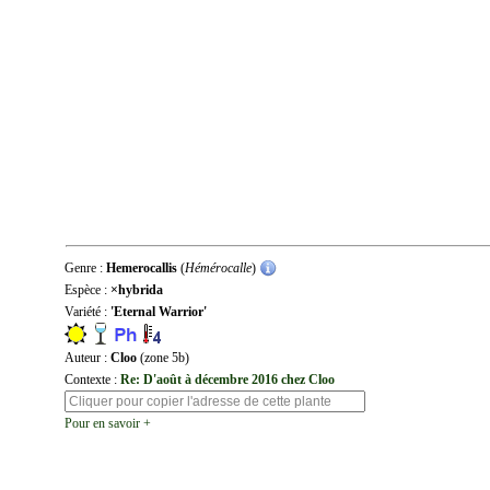
Genre :
Hemerocallis
(
Hémérocalle
)
Espèce :
×hybrida
Variété :
'Eternal Warrior'
Auteur :
Cloo
(zone 5b)
Contexte :
Re: D'août à décembre 2016 chez Cloo
Pour en savoir +