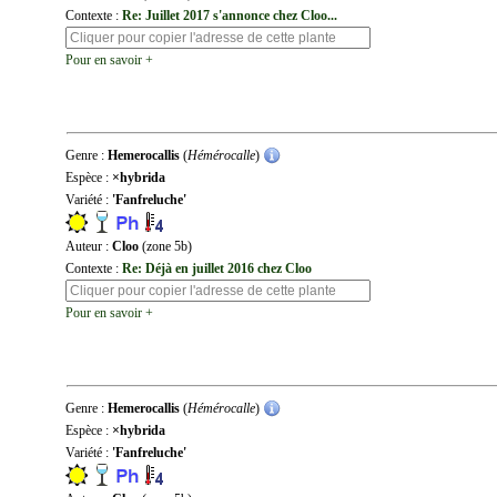
Contexte :
Re: Juillet 2017 s'annonce chez Cloo...
Pour en savoir +
Genre :
Hemerocallis
(
Hémérocalle
)
Espèce :
×hybrida
Variété :
'Fanfreluche'
Auteur :
Cloo
(zone 5b)
Contexte :
Re: Déjà en juillet 2016 chez Cloo
Pour en savoir +
Genre :
Hemerocallis
(
Hémérocalle
)
Espèce :
×hybrida
Variété :
'Fanfreluche'