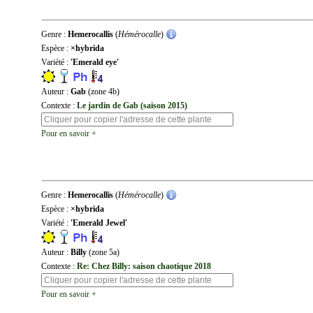
Genre :
Hemerocallis
(
Hémérocalle
)
Espèce :
×hybrida
Variété :
'Emerald eye'
Auteur :
Gab
(zone 4b)
Contexte :
Le jardin de Gab (saison 2015)
Pour en savoir +
Genre :
Hemerocallis
(
Hémérocalle
)
Espèce :
×hybrida
Variété :
'Emerald Jewel'
Auteur :
Billy
(zone 5a)
Contexte :
Re: Chez Billy: saison chaotique 2018
Pour en savoir +