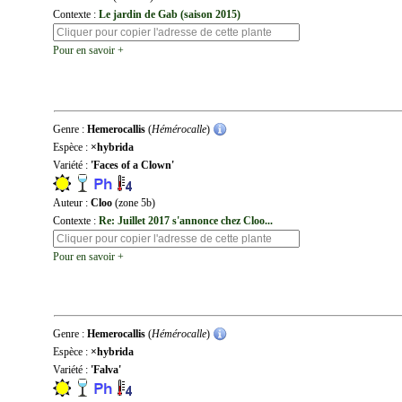
Contexte :
Le jardin de Gab (saison 2015)
Pour en savoir +
Genre :
Hemerocallis
(
Hémérocalle
)
Espèce :
×hybrida
Variété :
'Faces of a Clown'
Auteur :
Cloo
(zone 5b)
Contexte :
Re: Juillet 2017 s'annonce chez Cloo...
Pour en savoir +
Genre :
Hemerocallis
(
Hémérocalle
)
Espèce :
×hybrida
Variété :
'Falva'