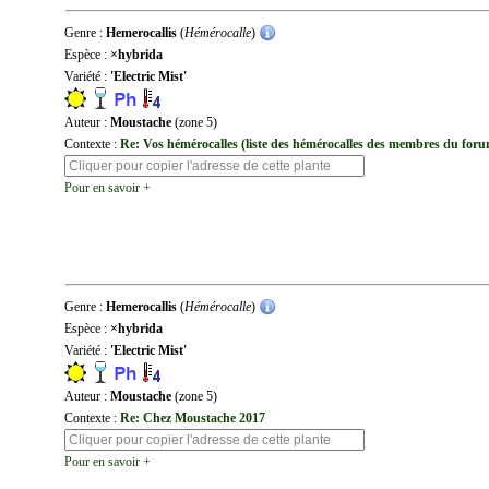
Genre :
Hemerocallis
(
Hémérocalle
)
Espèce :
×hybrida
Variété :
'Electric Mist'
Auteur :
Moustache
(zone 5)
Contexte :
Re: Vos hémérocalles (liste des hémérocalles des membres du for
Pour en savoir +
Genre :
Hemerocallis
(
Hémérocalle
)
Espèce :
×hybrida
Variété :
'Electric Mist'
Auteur :
Moustache
(zone 5)
Contexte :
Re: Chez Moustache 2017
Pour en savoir +