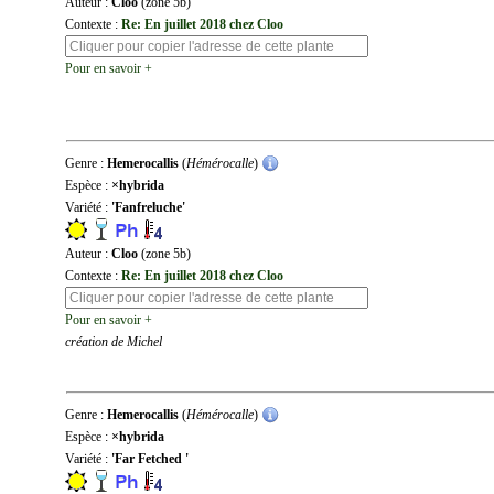
Auteur :
Cloo
(zone 5b)
Contexte :
Re: En juillet 2018 chez Cloo
Pour en savoir +
Genre :
Hemerocallis
(
Hémérocalle
)
Espèce :
×hybrida
Variété :
'Fanfreluche'
Auteur :
Cloo
(zone 5b)
Contexte :
Re: En juillet 2018 chez Cloo
Pour en savoir +
création de Michel
Genre :
Hemerocallis
(
Hémérocalle
)
Espèce :
×hybrida
Variété :
'Far Fetched '