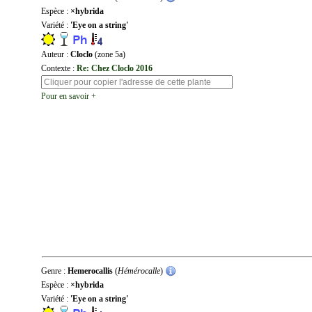
Espèce :
×hybrida
Variété :
'Eye on a string'
Auteur :
Cloclo
(zone 5a)
Contexte :
Re: Chez Cloclo 2016
Pour en savoir +
Genre :
Hemerocallis
(
Hémérocalle
)
Espèce :
×hybrida
Variété :
'Eye on a string'