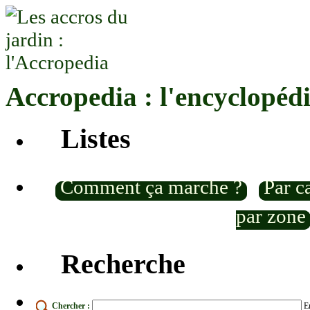
Accropedia : l'encyclopéd
Listes
Comment ça marche ?
Par c
par zone
Recherche
Chercher :
En