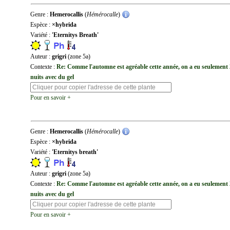
Genre :
Hemerocallis
(
Hémérocalle
)
Espèce :
×hybrida
Variété :
'Eternitys Breath'
Auteur :
grigri
(zone 5a)
Contexte :
Re: Comme l'automne est agréable cette année, on a eu seulement 
nuits avec du gel
Pour en savoir +
Genre :
Hemerocallis
(
Hémérocalle
)
Espèce :
×hybrida
Variété :
'Eternitys breath'
Auteur :
grigri
(zone 5a)
Contexte :
Re: Comme l'automne est agréable cette année, on a eu seulement 
nuits avec du gel
Pour en savoir +