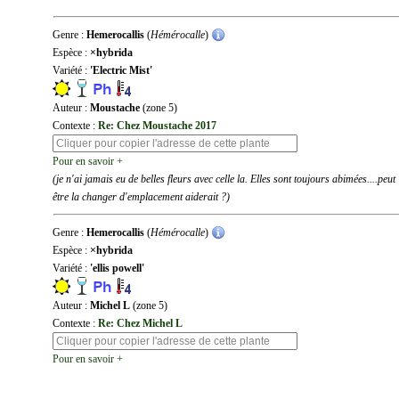
Genre :
Hemerocallis
(
Hémérocalle
)
Espèce :
×hybrida
Variété :
'Electric Mist'
Auteur :
Moustache
(zone 5)
Contexte :
Re: Chez Moustache 2017
Pour en savoir +
(je n'ai jamais eu de belles fleurs avec celle la. Elles sont toujours abimées....peut
être la changer d'emplacement aiderait ?)
Genre :
Hemerocallis
(
Hémérocalle
)
Espèce :
×hybrida
Variété :
'ellis powell'
Auteur :
Michel L
(zone 5)
Contexte :
Re: Chez Michel L
Pour en savoir +