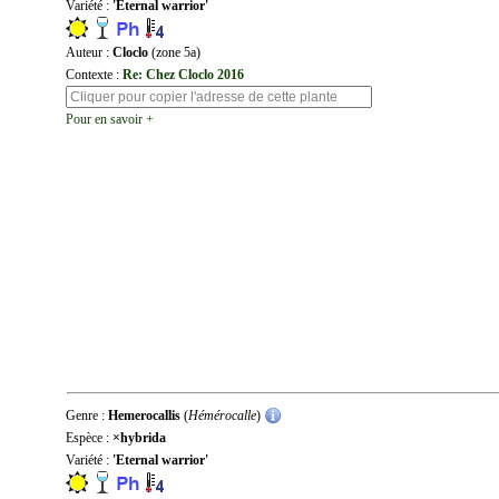
Variété :
'Eternal warrior'
Auteur :
Cloclo
(zone 5a)
Contexte :
Re: Chez Cloclo 2016
Pour en savoir +
Genre :
Hemerocallis
(
Hémérocalle
)
Espèce :
×hybrida
Variété :
'Eternal warrior'