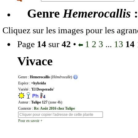
Genre
Hemerocallis
:
Cliquez sur les images pour les agran
Page
14
sur
42
•
1
2
3
...
13
14
Vivace
Genre :
Hemerocallis
(
Hémérocalle
)
Espèce :
×hybrida
Variété :
'El Desperado'
Auteur :
Tulipe 127
(zone 4b)
Contexte :
Re: Août 2016 chez Tulipe
Pour en savoir +