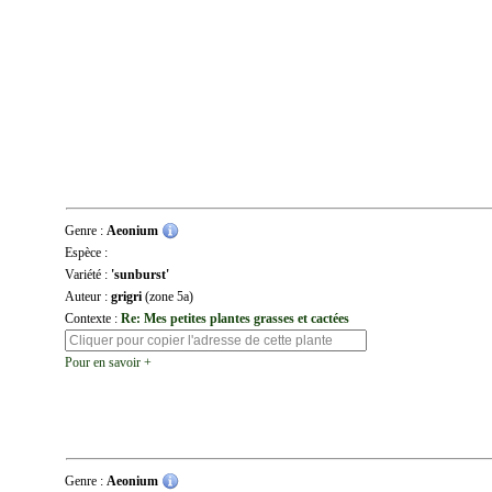
Genre :
Aeonium
Espèce :
Variété :
'sunburst'
Auteur :
grigri
(zone 5a)
Contexte :
Re: Mes petites plantes grasses et cactées
Pour en savoir +
Genre :
Aeonium