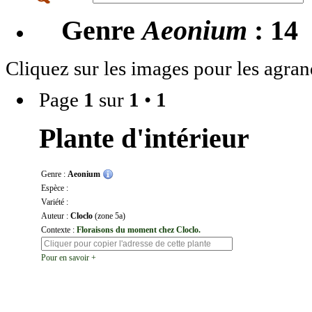
Genre
Aeonium
: 14
Cliquez sur les images pour les agran
Page
1
sur
1
•
1
Plante d'intérieur
Genre :
Aeonium
Espèce :
Variété :
Auteur :
Cloclo
(zone 5a)
Contexte :
Floraisons du moment chez Cloclo.
Pour en savoir +