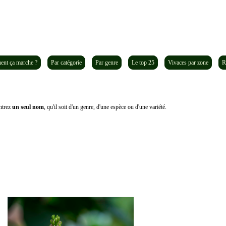
nt ça marche ?
Par catégorie
Par genre
Le top 25
Vivaces par zone
R
trez
un seul nom
, qu'il soit d'un genre, d'une espèce ou d'une variété.