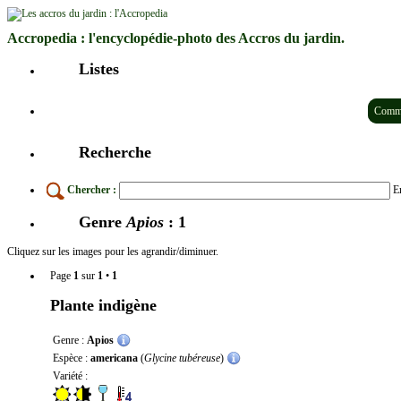
Accropedia : l'encyclopédie-photo des Accros du jardin.
Listes
Comme
Recherche
Chercher :
En
Genre
Apios
: 1
Cliquez sur les images pour les agrandir/diminuer.
Page
1
sur
1
•
1
Plante indigène
Genre :
Apios
Espèce :
americana
(
Glycine tubéreuse
)
Variété :