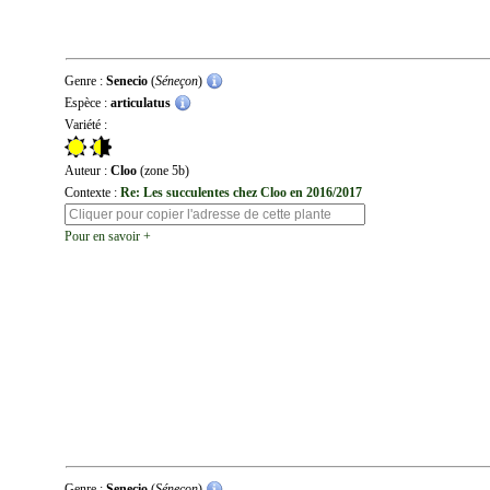
Genre :
Senecio
(
Séneçon
)
Espèce :
articulatus
Variété :
Auteur :
Cloo
(zone 5b)
Contexte :
Re: Les succulentes chez Cloo en 2016/2017
Pour en savoir +
Genre :
Senecio
(
Séneçon
)