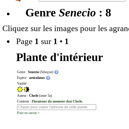
Genre
Senecio
: 8
Cliquez sur les images pour les agran
Page
1
sur
1
•
1
Plante d'intérieur
Genre :
Senecio
(
Séneçon
)
Espèce :
articulatus
Variété :
Auteur :
Cloclo
(zone 5a)
Contexte :
Floraisons du moment chez Cloclo.
Pour en savoir +