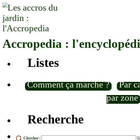
Accropedia : l'encyclopéd
Listes
Comment ça marche ?
Par c
par zone
Recherche
Chercher :
En