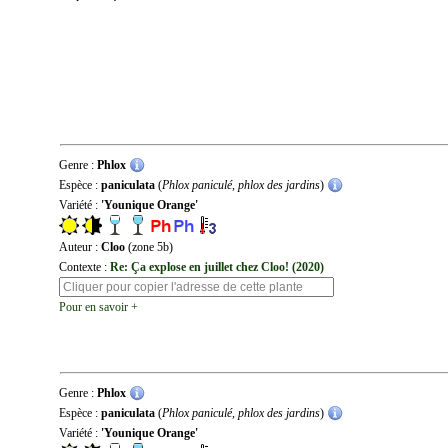
Genre :
Phlox
Espèce :
paniculata
(
Phlox paniculé, phlox des jardins
)
Variété :
'Younique Orange'
Auteur :
Cloo
(zone 5b)
Contexte :
Re: Ça explose en juillet chez Cloo! (2020)
Pour en savoir +
Genre :
Phlox
Espèce :
paniculata
(
Phlox paniculé, phlox des jardins
)
Variété :
'Younique Orange'