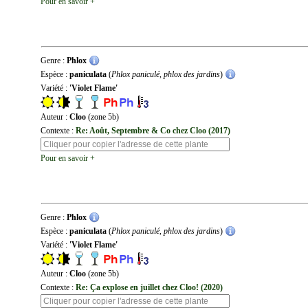
Pour en savoir +
Genre :
Phlox
Espèce :
paniculata
(
Phlox paniculé, phlox des jardins
)
Variété :
'Violet Flame'
Auteur :
Cloo
(zone 5b)
Contexte :
Re: Août, Septembre & Co chez Cloo (2017)
Pour en savoir +
Genre :
Phlox
Espèce :
paniculata
(
Phlox paniculé, phlox des jardins
)
Variété :
'Violet Flame'
Auteur :
Cloo
(zone 5b)
Contexte :
Re: Ça explose en juillet chez Cloo! (2020)