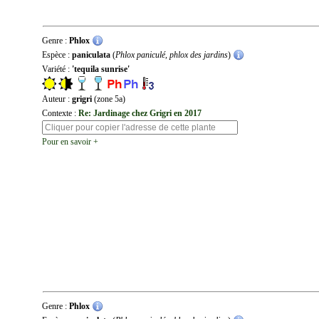
Genre :
Phlox
Espèce :
paniculata
(
Phlox paniculé, phlox des jardins
)
Variété :
'tequila sunrise'
Auteur :
grigri
(zone 5a)
Contexte :
Re: Jardinage chez Grigri en 2017
Pour en savoir +
Genre :
Phlox