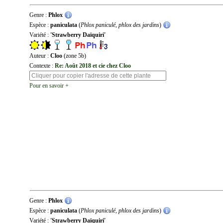
Genre :
Phlox
Espèce :
paniculata
(
Phlox paniculé, phlox des jardins
)
Variété :
'Strawberry Daïquiri'
Auteur :
Cloo
(zone 5b)
Contexte :
Re: Août 2018 et cie chez Cloo
Pour en savoir +
Genre :
Phlox
Espèce :
paniculata
(
Phlox paniculé, phlox des jardins
)
Variété :
'Strawberry Daïquiri'