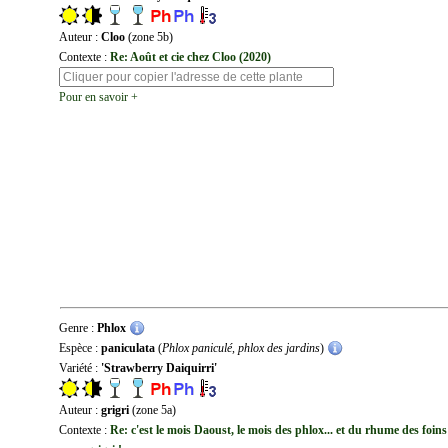
Auteur :
Cloo
(zone 5b)
Contexte :
Re: Août et cie chez Cloo (2020)
Pour en savoir +
Genre :
Phlox
Espèce :
paniculata
(
Phlox paniculé, phlox des jardins
)
Variété :
'Strawberry Daiquirri'
Auteur :
grigri
(zone 5a)
Contexte :
Re: c'est le mois Daoust, le mois des phlox... et du rhume des foins