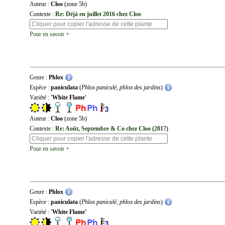
Auteur :
Cloo
(zone 5b)
Contexte :
Re: Déjà en juillet 2016 chez Cloo
Pour en savoir +
Genre :
Phlox
Espèce :
paniculata
(
Phlox paniculé, phlox des jardins
)
Variété :
'White Flame'
Auteur :
Cloo
(zone 5b)
Contexte :
Re: Août, Septembre & Co chez Cloo (2017)
Pour en savoir +
Genre :
Phlox
Espèce :
paniculata
(
Phlox paniculé, phlox des jardins
)
Variété :
'White Flame'