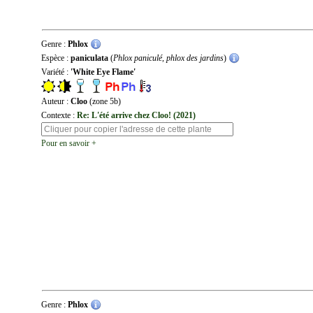
Genre :
Phlox
Espèce :
paniculata
(
Phlox paniculé, phlox des jardins
)
Variété :
'White Eye Flame'
Auteur :
Cloo
(zone 5b)
Contexte :
Re: L'été arrive chez Cloo! (2021)
Pour en savoir +
Genre :
Phlox