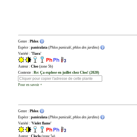
Genre :
Phlox
Espèce :
paniculata
(
Phlox paniculé, phlox des jardins
)
Variété :
'Tiara'
Auteur :
Cloo
(zone 5b)
Contexte :
Re: Ça explose en juillet chez Cloo! (2020)
Pour en savoir +
Genre :
Phlox
Espèce :
paniculata
(
Phlox paniculé, phlox des jardins
)
Variété :
'Violet flame'
Auteur :
Cloclo
(zone 5a)