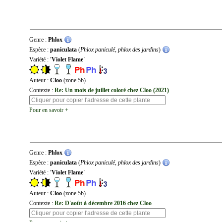
Genre :
Phlox
Espèce :
paniculata
(
Phlox paniculé, phlox des jardins
)
Variété :
'Violet Flame'
Auteur :
Cloo
(zone 5b)
Contexte :
Re: Un mois de juillet coloré chez Cloo (2021)
Pour en savoir +
Genre :
Phlox
Espèce :
paniculata
(
Phlox paniculé, phlox des jardins
)
Variété :
'Violet Flame'
Auteur :
Cloo
(zone 5b)
Contexte :
Re: D'août à décembre 2016 chez Cloo