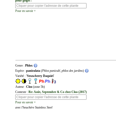
pour grigri !
Pour en savoir +
Genre :
Phlox
Espèce :
paniculata
(
Phlox paniculé, phlox des jardins
)
Variété :
'Strawberry Daquiri'
Auteur :
Cloo
(zone 5b)
Contexte :
Re: Août, Septembre & Co chez Cloo (2017)
Pour en savoir +
avec l'heuchère Stainless Steel