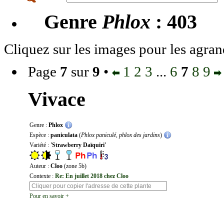
Genre
Phlox
: 403
Cliquez sur les images pour les agran
Page
7
sur
9
•
1
2
3
...
6
7
8
9
Vivace
Genre :
Phlox
Espèce :
paniculata
(
Phlox paniculé, phlox des jardins
)
Variété :
'Strawberry Daïquiri'
Auteur :
Cloo
(zone 5b)
Contexte :
Re: En juillet 2018 chez Cloo
Pour en savoir +