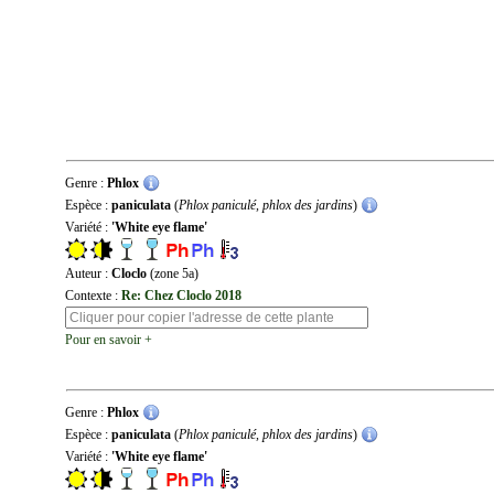
Genre :
Phlox
Espèce :
paniculata
(
Phlox paniculé, phlox des jardins
)
Variété :
'White eye flame'
Auteur :
Cloclo
(zone 5a)
Contexte :
Re: Chez Cloclo 2018
Pour en savoir +
Genre :
Phlox
Espèce :
paniculata
(
Phlox paniculé, phlox des jardins
)
Variété :
'White eye flame'