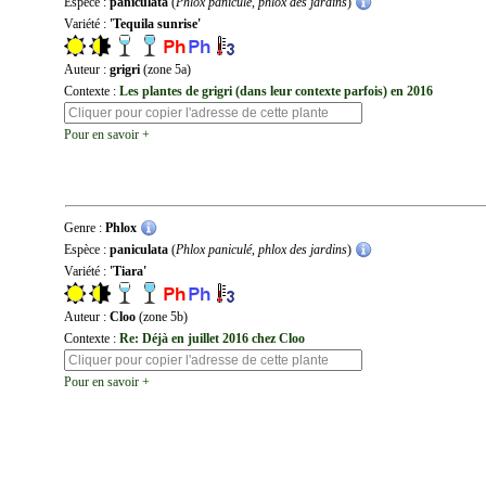
Espèce :
paniculata
(
Phlox paniculé, phlox des jardins
)
Variété :
'Tequila sunrise'
Auteur :
grigri
(zone 5a)
Contexte :
Les plantes de grigri (dans leur contexte parfois) en 2016
Pour en savoir +
Genre :
Phlox
Espèce :
paniculata
(
Phlox paniculé, phlox des jardins
)
Variété :
'Tiara'
Auteur :
Cloo
(zone 5b)
Contexte :
Re: Déjà en juillet 2016 chez Cloo
Pour en savoir +