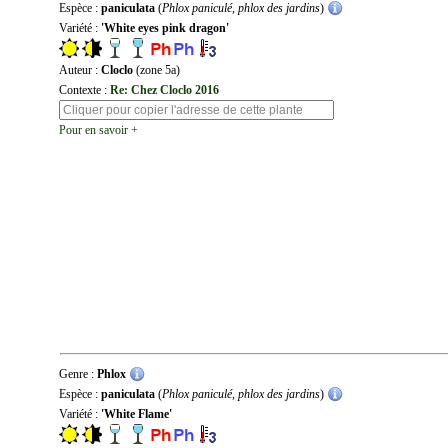
Espèce :
paniculata
(
Phlox paniculé, phlox des jardins
)
Variété :
'White eyes pink dragon'
Auteur :
Cloclo
(zone 5a)
Contexte :
Re: Chez Cloclo 2016
Pour en savoir +
Genre :
Phlox
Espèce :
paniculata
(
Phlox paniculé, phlox des jardins
)
Variété :
'White Flame'