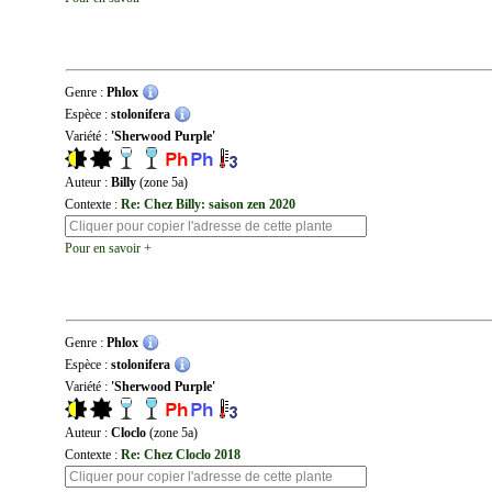
Genre :
Phlox
Espèce :
stolonifera
Variété :
'Sherwood Purple'
Auteur :
Billy
(zone 5a)
Contexte :
Re: Chez Billy: saison zen 2020
Pour en savoir +
Genre :
Phlox
Espèce :
stolonifera
Variété :
'Sherwood Purple'
Auteur :
Cloclo
(zone 5a)
Contexte :
Re: Chez Cloclo 2018