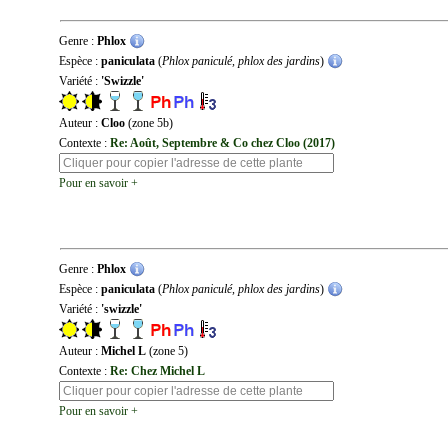
Genre :
Phlox
Espèce :
paniculata
(
Phlox paniculé, phlox des jardins
)
Variété :
'Swizzle'
Auteur :
Cloo
(zone 5b)
Contexte :
Re: Août, Septembre & Co chez Cloo (2017)
Pour en savoir +
Genre :
Phlox
Espèce :
paniculata
(
Phlox paniculé, phlox des jardins
)
Variété :
'swizzle'
Auteur :
Michel L
(zone 5)
Contexte :
Re: Chez Michel L
Pour en savoir +