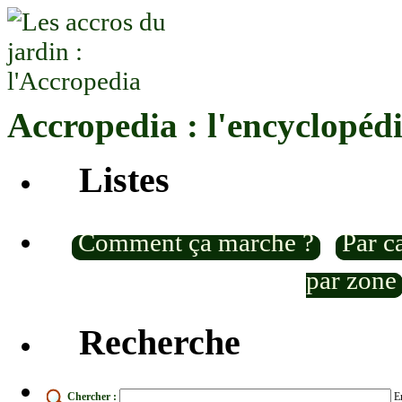
Accropedia : l'encyclopéd
Listes
Comment ça marche ?
Par c
par zone
Recherche
Chercher :
En